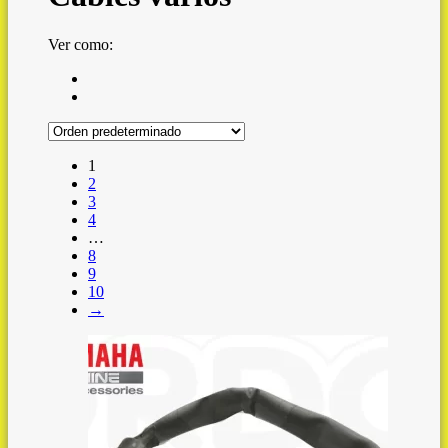
Ver como:
1
2
3
4
…
8
9
10
→