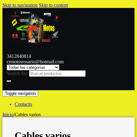
Skip to navigation
Skip to content
3412840814
crmotosrosario@hotmail.com
Search for:
Toggle navigation
Contacto
Inicio
/
Cables varios
Cables varios