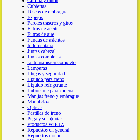
Corona y piñon
Cubiertas
Discos de embrague
Espejos
Faroles traseros y giros
Filtros de aceite
Filtros de aire
Fundas de asientos
Indumentaria
Juntas cabezal
Juntas completas
kit transmision completo
Lámparas
Lingas y seguridad
Liquido para freno
Liquido refrigerante
Lubricante para cadena
Manijas freno y embrague
Manubrios
Opticas
Pastillas de freno
Pega y sellajuntas
Productos WIRTZ
Repuestos en general
Repuestos motor