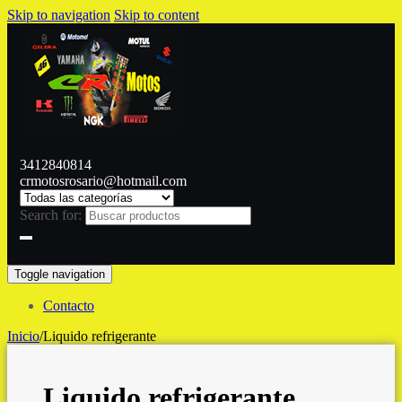
Skip to navigation
Skip to content
3412840814
crmotosrosario@hotmail.com
Search for:
Toggle navigation
Contacto
Inicio
/
Liquido refrigerante
Liquido refrigerante