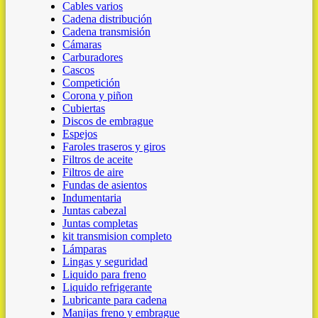
Cables varios
Cadena distribución
Cadena transmisión
Cámaras
Carburadores
Cascos
Competición
Corona y piñon
Cubiertas
Discos de embrague
Espejos
Faroles traseros y giros
Filtros de aceite
Filtros de aire
Fundas de asientos
Indumentaria
Juntas cabezal
Juntas completas
kit transmision completo
Lámparas
Lingas y seguridad
Liquido para freno
Liquido refrigerante
Lubricante para cadena
Manijas freno y embrague