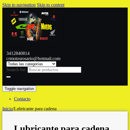
Skip to navigation
Skip to content
3412840814
crmotosrosario@hotmail.com
Search for:
Toggle navigation
Contacto
Inicio
/
Lubricante para cadena
Lubricante para cadena