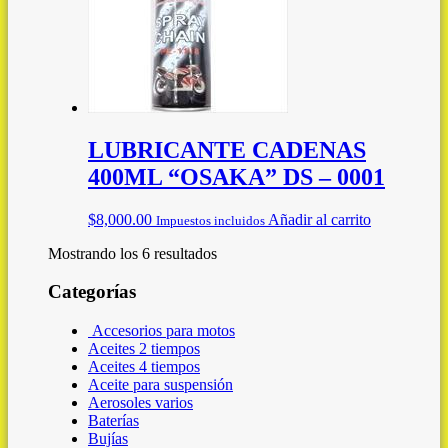
LUBRICANTE CADENAS
400ML “OSAKA” DS – 0001
$
8,000.00
Añadir al carrito
Impuestos incluidos
Mostrando los 6 resultados
Categorías
Accesorios para motos
Aceites 2 tiempos
Aceites 4 tiempos
Aceite para suspensión
Aerosoles varios
Baterías
Bujías