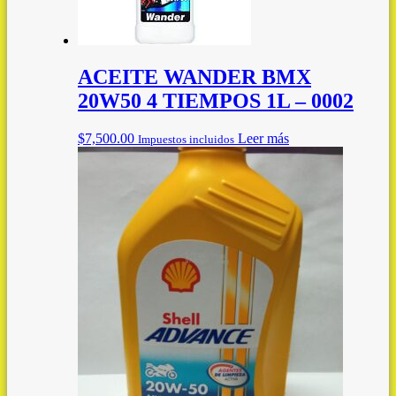
ACEITE WANDER BMX
20W50 4 TIEMPOS 1L – 0002
$
7,500.00
Leer más
Impuestos incluidos