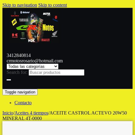
Skip to navigation
Skip to content
3412840814
crmotosrosario@hotmail.com
Search for:
Toggle navigation
Contacto
Inicio
/
Aceites 4 tiempos
/
ACEITE CASTROL ACTEVO 20W50
MINERAL 4T-0000