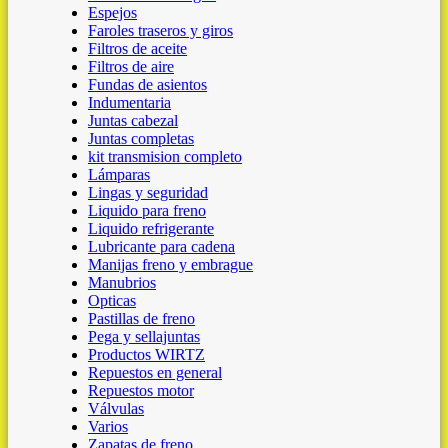
Espejos
Faroles traseros y giros
Filtros de aceite
Filtros de aire
Fundas de asientos
Indumentaria
Juntas cabezal
Juntas completas
kit transmision completo
Lámparas
Lingas y seguridad
Liquido para freno
Liquido refrigerante
Lubricante para cadena
Manijas freno y embrague
Manubrios
Opticas
Pastillas de freno
Pega y sellajuntas
Productos WIRTZ
Repuestos en general
Repuestos motor
Válvulas
Varios
Zapatas de freno