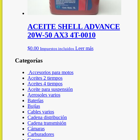
ACEITE SHELL ADVANCE
20W-50 AX3 4T-0010
$
0.00
Leer más
Impuestos incluidos
Categorías
Accesorios para motos
Aceites 2 tiempos
Aceites 4 tiempos
Aceite para suspensión
Aerosoles varios
Baterías
Bujías
Cables varios
Cadena distribución
Cadena transmisión
Cámaras
Carburadores
Cascos