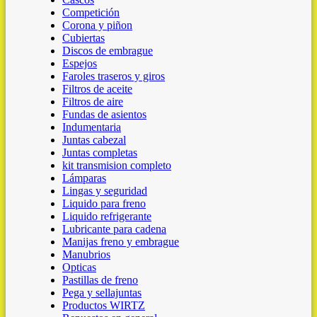
Competición
Corona y piñon
Cubiertas
Discos de embrague
Espejos
Faroles traseros y giros
Filtros de aceite
Filtros de aire
Fundas de asientos
Indumentaria
Juntas cabezal
Juntas completas
kit transmision completo
Lámparas
Lingas y seguridad
Liquido para freno
Liquido refrigerante
Lubricante para cadena
Manijas freno y embrague
Manubrios
Opticas
Pastillas de freno
Pega y sellajuntas
Productos WIRTZ