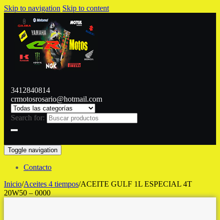
Skip to navigation
Skip to content
3412840814
crmotosrosario@hotmail.com
Search for:
Toggle navigation
Contacto
Inicio
/
Aceites 4 tiempos
/
ACEITE GULF 1L ESPECIAL 4T
20W50 – 0000