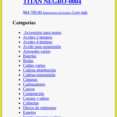
TITAN NEGRO-0004
$
84,700.00
Leer más
Impuestos incluidos
Categorías
Accesorios para motos
Aceites 2 tiempos
Aceites 4 tiempos
Aceite para suspensión
Aerosoles varios
Baterías
Bujías
Cables varios
Cadena distribución
Cadena transmisión
Cámaras
Carburadores
Cascos
Competición
Corona y piñon
Cubiertas
Discos de embrague
Espejos