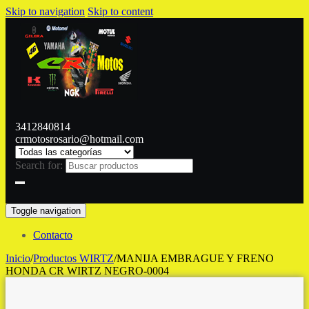
Skip to navigation
Skip to content
3412840814
crmotosrosario@hotmail.com
Search for:
Toggle navigation
Contacto
Inicio
/
Productos WIRTZ
/
MANIJA EMBRAGUE Y FRENO
HONDA CR WIRTZ NEGRO-0004