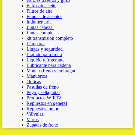
Faroles traseros y giros
Filtros de aceite
Filtros de aire
Fundas de asientos
Indumentaria
Juntas cabezal
Juntas completas
kit transmision completo
Lámparas
Lingas y seguridad
Liquido para freno
Liquido refrigerante
Lubricante para cadena
Manijas freno y embrague
Manubrios
Opticas
Pastillas de freno
Pega y sellajuntas
Productos WIRTZ
Repuestos en general
Repuestos motor
Válvulas
Varios
Zapatas de freno