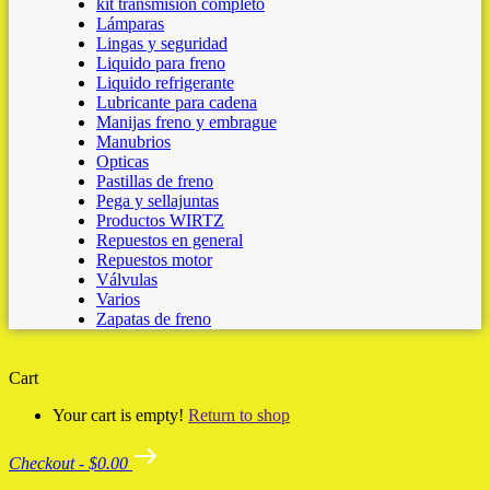
kit transmision completo
Lámparas
Lingas y seguridad
Liquido para freno
Liquido refrigerante
Lubricante para cadena
Manijas freno y embrague
Manubrios
Opticas
Pastillas de freno
Pega y sellajuntas
Productos WIRTZ
Repuestos en general
Repuestos motor
Válvulas
Varios
Zapatas de freno
Cart
Your cart is empty!
Return to shop
Checkout
-
$0.00