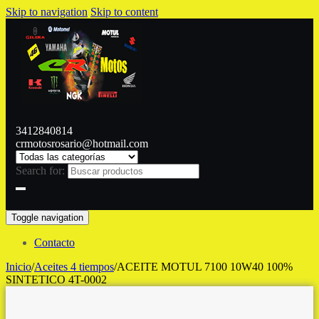
Skip to navigation
Skip to content
3412840814
crmotosrosario@hotmail.com
Search for:
Toggle navigation
Contacto
Inicio
/
Aceites 4 tiempos
/
ACEITE MOTUL 7100 10W40 100%
SINTETICO 4T-0002